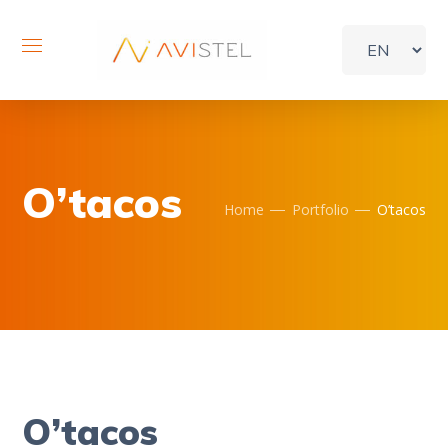
O’tacos
Home
Portfolio
O’tacos
O’tacos