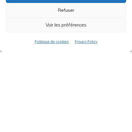
Refuser
About
CSR Policy
Voir les préférences
Sustainable Development
Politique de cookies
Privacy Policy
Shop
Terms & Conditions
Shop
Contacts
contact@avistel.fr