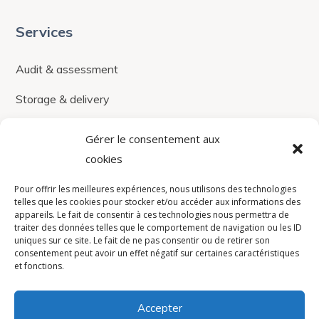
Services
Audit & assessment
Storage & delivery
Maintenance & after-sales
Gérer le consentement aux
cookies
IPTV
Pour offrir les meilleures expériences, nous utilisons des technologies
Coax system management
telles que les cookies pour stocker et/ou accéder aux informations des
appareils. Le fait de consentir à ces technologies nous permettra de
Custom development
traiter des données telles que le comportement de navigation ou les ID
uniques sur ce site. Le fait de ne pas consentir ou de retirer son
Payment solutions
consentement peut avoir un effet négatif sur certaines caractéristiques
et fonctions.
Secure software & hardware
Accepter
Company