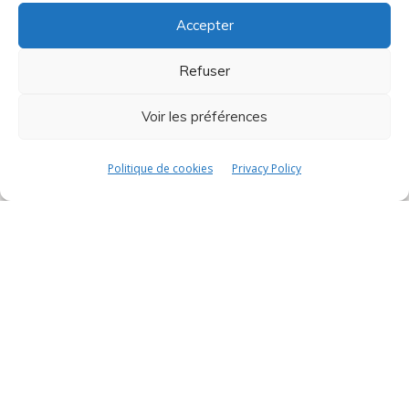
Company
Accepter
About
Refuser
CSR Policy
Voir les préférences
Sustainable Development
Politique de cookies
Privacy Policy
Shop
Terms & Conditions
Shop
Contacts