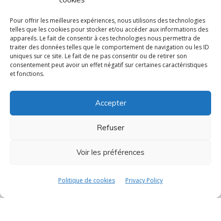
Storage & delivery
Pour offrir les meilleures expériences, nous utilisons des technologies
telles que les cookies pour stocker et/ou accéder aux informations des
Maintenance & after-sales
appareils. Le fait de consentir à ces technologies nous permettra de
traiter des données telles que le comportement de navigation ou les ID
uniques sur ce site. Le fait de ne pas consentir ou de retirer son
IPTV
consentement peut avoir un effet négatif sur certaines caractéristiques
et fonctions.
Coax system management
Custom development
Accepter
Payment solutions
Refuser
Secure software & hardware
Voir les préférences
Company
Politique de cookies
Privacy Policy
About
CSR Policy