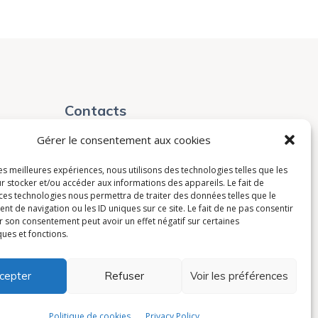
Contacts
Gérer le consentement aux cookies
contact@avistel.fr
les meilleures expériences, nous utilisons des technologies telles que les
r stocker et/ou accéder aux informations des appareils. Le fait de
France
 ces technologies nous permettra de traiter des données telles que le
 de navigation ou les ID uniques sur ce site. Le fait de ne pas consentir
15 Rue Auguste Bartholdi,
r son consentement peut avoir un effet négatif sur certaines
ques et fonctions.
78420, Carrières-sur-Seine
+33(0)1 30 71 32 60
cepter
Refuser
Voir les préférences
Politique de cookies
Privacy Policy