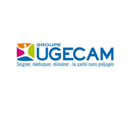
2019
/
HEALTHCARE
UGECAM Centre