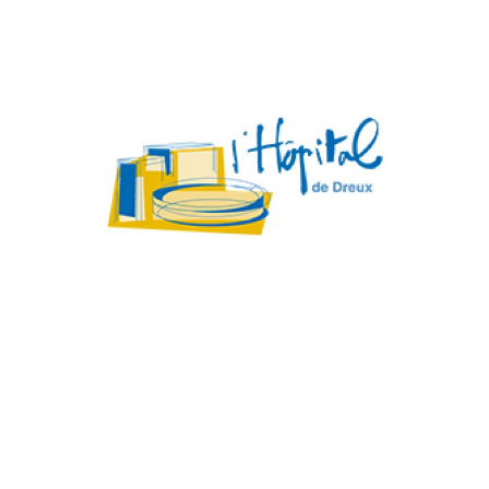
2019
/
HEALTHCARE
Centre Hospitalier de
Dreux