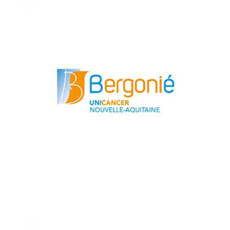
2019
/
HEALTHCARE
Institut de cancérologie
Bergonié