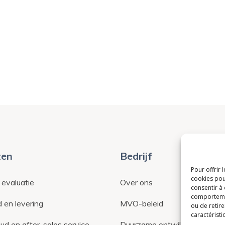
ten
Bedrijf
Pour offrir 
cookies pou
 evaluatie
Over ons
consentir à
comportement
 en levering
MVO-beleid
ou de retire
caractéristi
d en after-sales service
Duurzame ontwikkeling