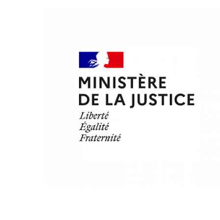
GEVANGENIS
/
INSTITUTIE
Franse Ministerie van
Justitie