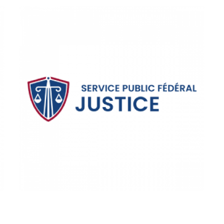
GEVANGENIS
/
INSTITUTIE
Föderaler
Öffentlicher Dienst
Justiz