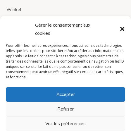
Winkel
Contacten
Gérer le consentement aux
cookies
contact@avistel.fr
Pour offrir les meilleures expériences, nous utilisons des technologies
telles que les cookies pour stocker et/ou accéder aux informations des
Frankrijk
appareils. Le fait de consentir à ces technologies nous permettra de
traiter des données telles que le comportement de navigation ou les ID
15 Rue Auguste Bartholdi,
uniques sur ce site. Le fait de ne pas consentir ou de retirer son
consentement peut avoir un effet négatif sur certaines caractéristiques
78420, Carrières-sur-Seine
et fonctions.
+33(0)1 30 71 32 60
Accepter
Privacybeleid
Refuser
Voir les préférences