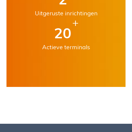
Uitgeruste inrichtingen
+
20
Actieve terminals