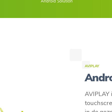
AVIPLAY
Andro
AVIPLAY i
touchscre
in de gez