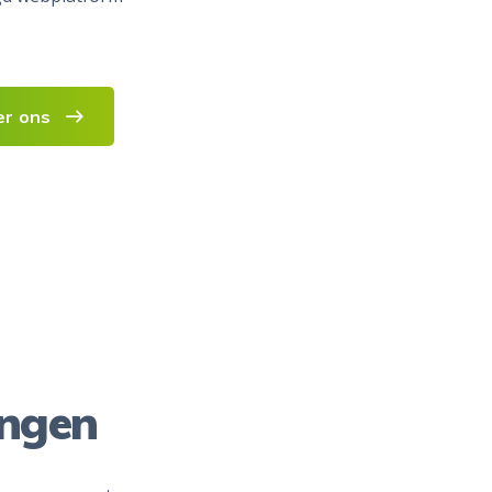
er ons
ingen