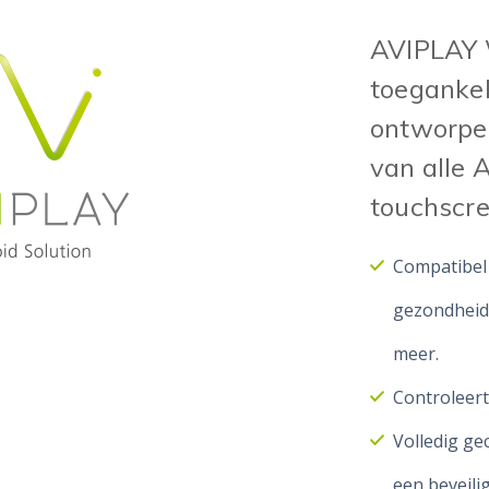
AVIPLAY 
toegankel
ontworpen
van alle 
touchscre
Compatibel 
gezondheids
meer.
Controleert
Volledig ge
een beveili