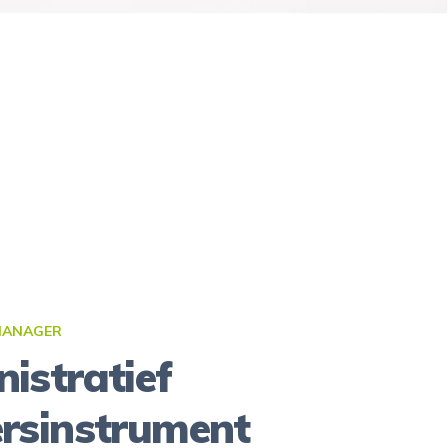
MANAGER
istratief
rsinstrument