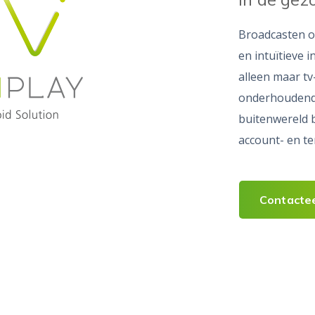
Broadcasten o
en intuïtieve 
alleen maar tv
onderhoudend
buitenwereld b
account- en t
Contacte