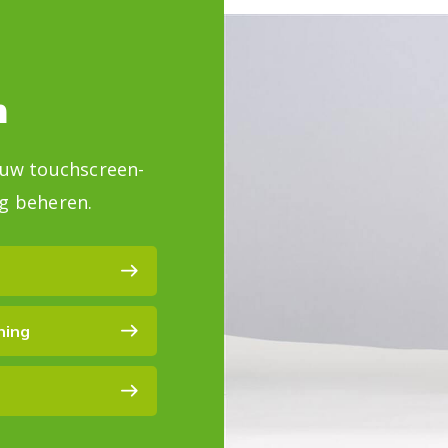
n
 uw touchscreen-
g beheren.
ning