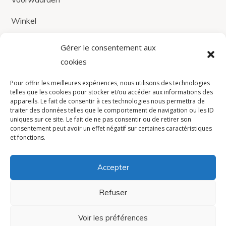
Winkel
Contacten
Gérer le consentement aux
cookies
contact@avistel.fr
Pour offrir les meilleures expériences, nous utilisons des technologies
telles que les cookies pour stocker et/ou accéder aux informations des
Frankrijk
appareils. Le fait de consentir à ces technologies nous permettra de
traiter des données telles que le comportement de navigation ou les ID
15 Rue Auguste Bartholdi,
uniques sur ce site. Le fait de ne pas consentir ou de retirer son
consentement peut avoir un effet négatif sur certaines caractéristiques
78420, Carrières-sur-Seine
et fonctions.
+33(0)1 30 71 32 60
Accepter
Privacybeleid
Refuser
Voir les préférences