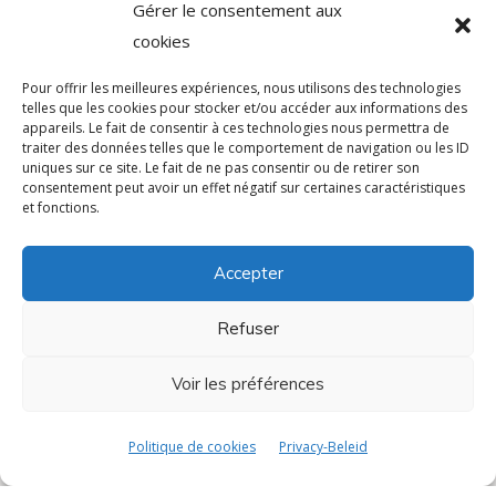
Gérer le consentement aux
Voorraad en levering
cookies
Onderhoud en after-sales service
Pour offrir les meilleures expériences, nous utilisons des technologies
telles que les cookies pour stocker et/ou accéder aux informations des
appareils. Le fait de consentir à ces technologies nous permettra de
IPTV
traiter des données telles que le comportement de navigation ou les ID
uniques sur ce site. Le fait de ne pas consentir ou de retirer son
Coaxiaal systeembeheer
consentement peut avoir un effet négatif sur certaines caractéristiques
et fonctions.
Specifieke ontwikkeling
Accepter
Betalingssystemen
Software en hardware beveiliging
Refuser
Bedrijf
Voir les préférences
Over ons
Politique de cookies
Privacy-Beleid
MVO-beleid