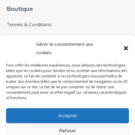
Boutique
Termes & Conditions
Boutique
Gérer le consentement aux
Contacts
cookies
contact@avistel.fr
Pour offrir les meilleures expériences, nous utilisons des technologies
telles que les cookies pour stocker et/ou accéder aux informations des
appareils. Le fait de consentir à ces technologies nous permettra de
traiter des données telles que le comportement de navigation ou les ID
France
uniques sur ce site. Le fait de ne pas consentir ou de retirer son
consentement peut avoir un effet négatif sur certaines caractéristiques
15 Rue Auguste Bartholdi,
et fonctions.
78420, Carrières-sur-Seine
+33(0)1 30 71 32 60
Accepter
Privacy Policy
Refuser