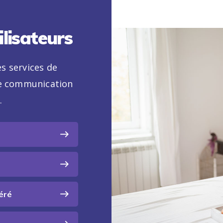
ilisateurs
s services de
de communication
.
éré