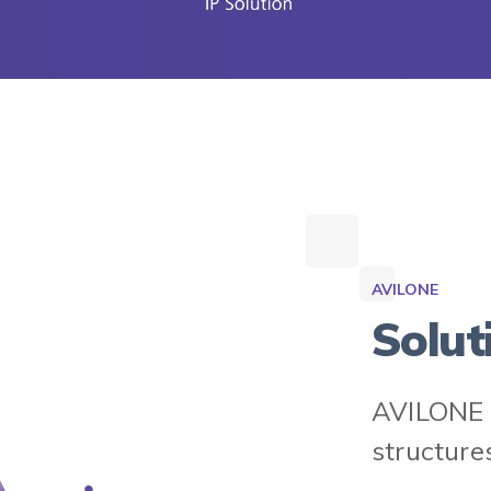
AVILONE
Solut
AVILONE e
structures