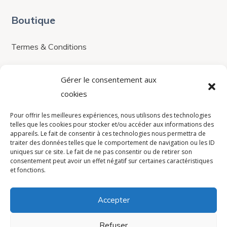
Boutique
Termes & Conditions
Boutique
Gérer le consentement aux
Contacts
cookies
contact@avistel.fr
Pour offrir les meilleures expériences, nous utilisons des technologies
telles que les cookies pour stocker et/ou accéder aux informations des
appareils. Le fait de consentir à ces technologies nous permettra de
traiter des données telles que le comportement de navigation ou les ID
France
uniques sur ce site. Le fait de ne pas consentir ou de retirer son
consentement peut avoir un effet négatif sur certaines caractéristiques
15 Rue Auguste Bartholdi,
et fonctions.
78420, Carrières-sur-Seine
+33(0)1 30 71 32 60
Accepter
Privacy Policy
Refuser