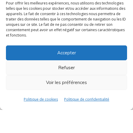
IPTV
Pour offrir les meilleures expériences, nous utilisons des technologies
telles que les cookies pour stocker et/ou accéder aux informations des
appareils. Le fait de consentir à ces technologies nous permettra de
Gestion de système coaxial
traiter des données telles que le comportement de navigation ou les ID
uniques sur ce site. Le fait de ne pas consentir ou de retirer son
Développement spécifique
consentement peut avoir un effet négatif sur certaines caractéristiques
et fonctions.
Solutions de paiement
Accepter
Sécurisation logicielle et matérielle
Société
Refuser
À Propos
Voir les préférences
Politique RSE
Politique de cookies
Politique de confidentialité
Développement durable