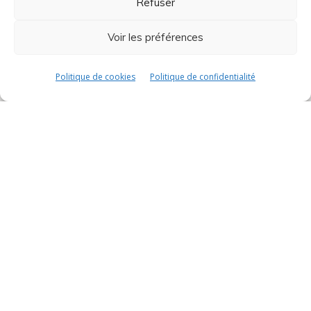
Refuser
Développement durable
Voir les préférences
Politique de cookies
Politique de confidentialité
Boutique
Termes & Conditions
Boutique
Contacts
contact@avistel.fr
France
15 Rue Auguste Bartholdi,