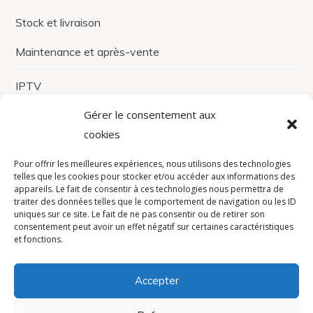
Stock et livraison
Maintenance et après-vente
IPTV
Gérer le consentement aux
Gestion de système coaxial
cookies
Développement spécifique
Pour offrir les meilleures expériences, nous utilisons des technologies
Solutions de paiement
telles que les cookies pour stocker et/ou accéder aux informations des
appareils. Le fait de consentir à ces technologies nous permettra de
traiter des données telles que le comportement de navigation ou les ID
Sécurisation logicielle et matérielle
uniques sur ce site. Le fait de ne pas consentir ou de retirer son
consentement peut avoir un effet négatif sur certaines caractéristiques
Société
et fonctions.
À Propos
Accepter
Politique RSE