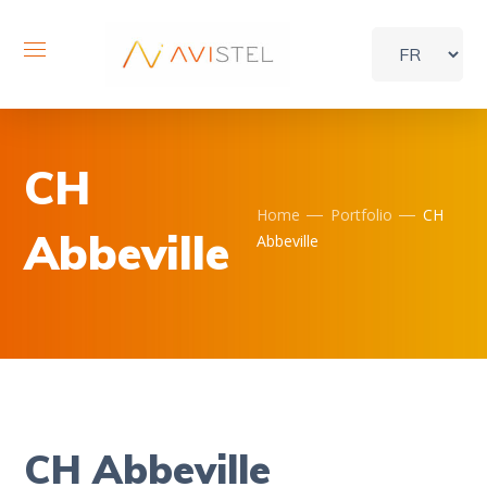
CH
Home
Portfolio
CH
Abbeville
Abbeville
CH Abbeville