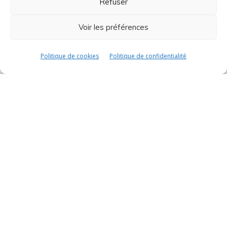
Refuser
Développement durable
Voir les préférences
Politique de cookies
Politique de confidentialité
Boutique
Termes & Conditions
Boutique
Contacts
contact@avistel.fr
France
15 Rue Auguste Bartholdi,