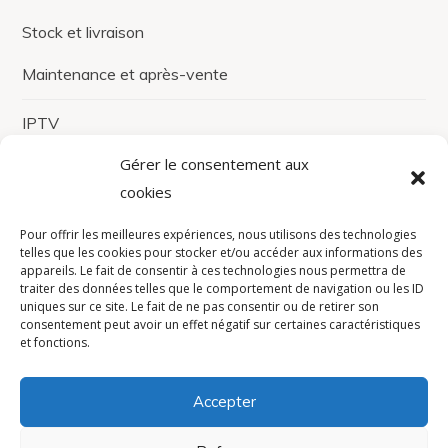
Stock et livraison
Maintenance et après-vente
IPTV
Gérer le consentement aux
Gestion de système coaxial
cookies
Développement spécifique
Pour offrir les meilleures expériences, nous utilisons des technologies
Solutions de paiement
telles que les cookies pour stocker et/ou accéder aux informations des
appareils. Le fait de consentir à ces technologies nous permettra de
traiter des données telles que le comportement de navigation ou les ID
Sécurisation logicielle et matérielle
uniques sur ce site. Le fait de ne pas consentir ou de retirer son
consentement peut avoir un effet négatif sur certaines caractéristiques
Société
et fonctions.
À Propos
Accepter
Politique RSE