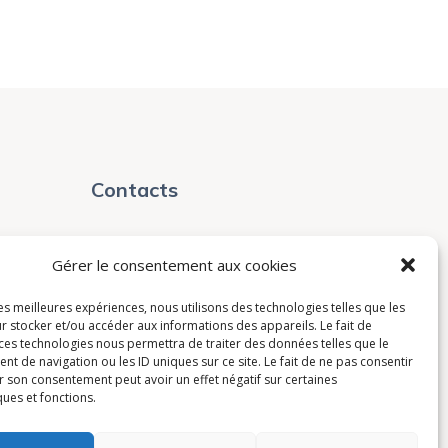
Contacts
contact@avistel.fr
Gérer le consentement aux cookies
France
les meilleures expériences, nous utilisons des technologies telles que les
r stocker et/ou accéder aux informations des appareils. Le fait de
15 Rue Auguste Bartholdi,
 ces technologies nous permettra de traiter des données telles que le
 de navigation ou les ID uniques sur ce site. Le fait de ne pas consentir
78420, Carrières-sur-Seine
r son consentement peut avoir un effet négatif sur certaines
+33(0)1 30 71 32 60
ques et fonctions.