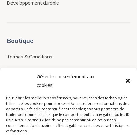
Développement durable
Boutique
Termes & Conditions
Boutique
Gérer le consentement aux
Contacts
cookies
contact@avistel.fr
Pour offrir les meilleures expériences, nous utilisons des technologies
telles que les cookies pour stocker et/ou accéder aux informations des
appareils. Le fait de consentir à ces technologies nous permettra de
traiter des données telles que le comportement de navigation ou les ID
France
uniques sur ce site. Le fait de ne pas consentir ou de retirer son
consentement peut avoir un effet négatif sur certaines caractéristiques
15 Rue Auguste Bartholdi,
et fonctions.
78420, Carrières-sur-Seine